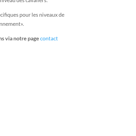
 niveau des cavaliers.
cifiques pour les niveaux de
onnement».
ns via notre page
contact