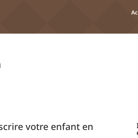
Ac
n
crire votre enfant en