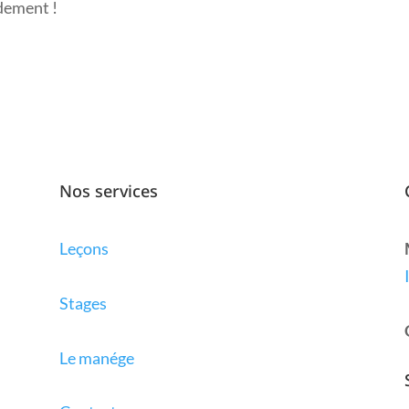
idement !
Nos services
Leçons
Stages
Le manége