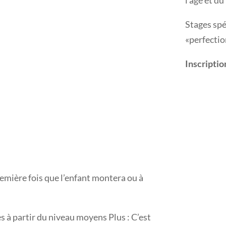
l’âge et du
Stages spé
«perfecti
Inscriptio
emière fois que l’enfant montera ou à
s à partir du niveau moyens Plus : C’est