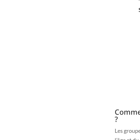
Commen
?
Les group